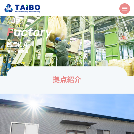
F
actory
拠点紹介
岐阜・和歌山
拠点紹介