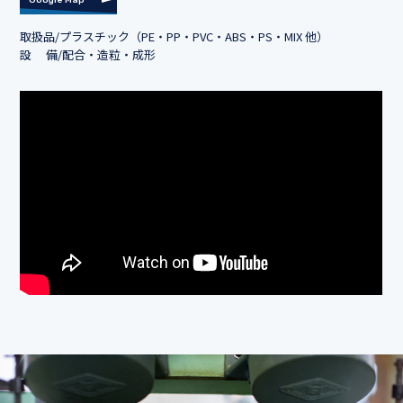
Google Map
取扱品/プラスチック（PE・PP・PVC・ABS・PS・MIX 他）
設 備/配合・造粒・成形